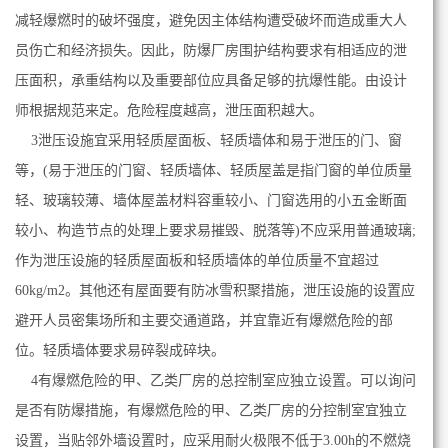
减轻爆燃时的破坏强度，避免因主体结构遭受破坏而造成重大人
员伤亡和经济损失。因此，防爆厂房围护结构要求有相适应的泄
压面积，承重结构以及重要部位应具备足够的抗爆性能。由设计
师根据规范来定。危险程度越高，泄压面积越大。
3泄压设施宜采用轻质屋面板、轻质墙体和易于泄压的门、窗
等，(易于泄压的门窗、轻质墙体、轻质屋盖是指门窗的单位质量
轻、玻璃较薄、墙体屋盖材料容重较小、门窗选用的小五金断面
较小、构造节点的处理上要求易摧毁、脱落等)不应采用普通玻璃;
作为泄压设施的轻质屋面板和轻质墙体的单位质量不宜超过
60kg/m2。其他还有屋面要有防冰雪积聚措施，泄压设施的设置应
避开人员密集场所和主要交通道路，并宜靠近有爆燃危险的部
位。轻质墙体要求易碎裂成碎块。
4有爆燃危险的甲、乙类厂房的总控制室应独立设置。可以询问
是否有防爆措施，有爆燃危险的甲、乙类厂房的分控制室宜独立
设置，当贴邻外墙设置时，应采用耐火极限不低于3.00h的不燃烧