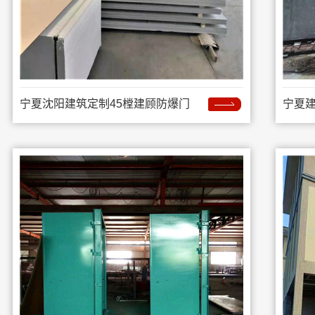
宁夏沈阳建筑定制45樘建顾防爆门
宁夏