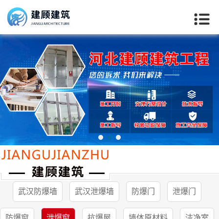
武汉防爆墙
武汉泄爆墙
防爆门
泄爆门
当前位置：
首页
>>
武汉产品中心
>>
泄爆窗
防爆窗
泄爆窗
抗爆屋
墙体原材料
洁净室